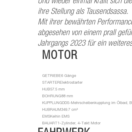
Und wieder einmal krallt sich d
ihre Stellung als Tausendsassa.
Mit ihrer bewährten Performan
abgesehen von einem prall gefü
Jahrgangs 2023 für ein weiteres 
MOTOR
GETRIEBE
6 Gänge
STARTER
Elektrostarter
HUB
57.5 mm
BOHRUNG
88 mm
KUPPLUNG
DDS-Mehrscheibenkupplung im Ölbad, B
HUBRAUM
349.7 cm³
EMS
Keihin EMS
BAUART
1-Zylinder, 4-Takt Motor