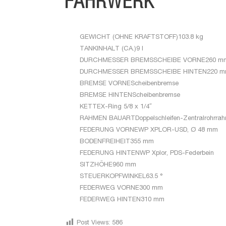
FAHRWERK
GEWICHT (OHNE KRAFTSTOFF)
103.8 kg
TANKINHALT (CA.)
9 l
DURCHMESSER BREMSSCHEIBE VORNE
260 m
DURCHMESSER BREMSSCHEIBE HINTEN
220 
BREMSE VORNE
Scheibenbremse
BREMSE HINTEN
Scheibenbremse
KETTE
X-Ring 5/8 x 1/4″
RAHMEN BAUART
Doppelschleifen-Zentralrohrr
FEDERUNG VORNE
WP XPLOR-USD, Ø 48 mm
BODENFREIHEIT
355 mm
FEDERUNG HINTEN
WP Xplor, PDS-Federbein
SITZHÖHE
960 mm
STEUERKOPFWINKEL
63.5 °
FEDERWEG VORNE
300 mm
FEDERWEG HINTEN
310 mm
Post Views:
586