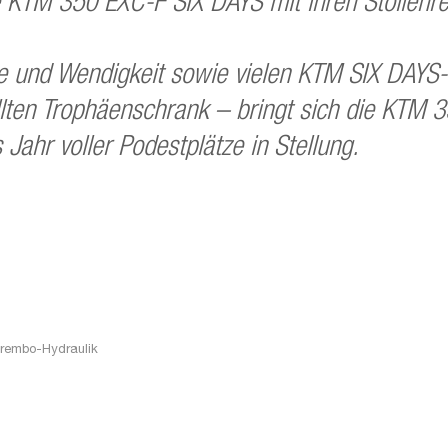
ie KTM 350 EXC-F SIX DAYS mit ihren Stollenre
ce und Wendigkeit sowie vielen KTM SIX DAY
llten Trophäenschrank – bringt sich die KTM
Jahr voller Podestplätze in Stellung.
rembo-Hydraulik