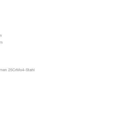
m
mm
ahmen 25CrMo4-Stahl