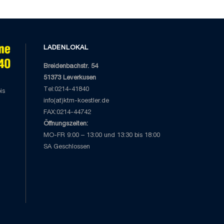
LADENLOKAL
Breidenbachstr. 54
51373 Leverkusen
Tel:0214-41840
is
info(at)ktm-koestler.de
FAX:0214-44742
Öffnungszeiten:
MO-FR 9:00 – 13:00 und 13:30 bis 18:00
SA Geschlossen