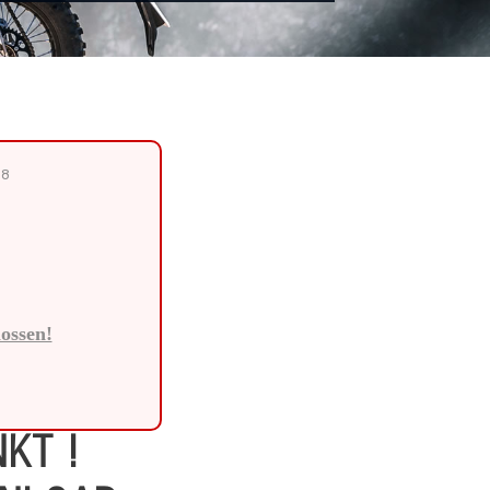
.8
lossen!
KT !