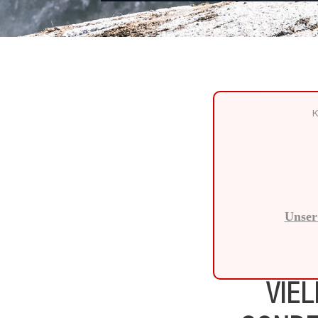
K
Unser 
VIE