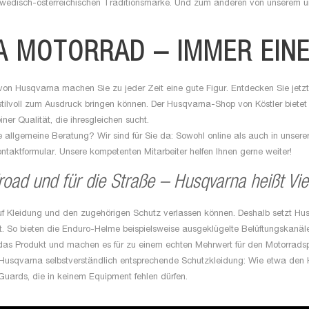
schwedisch-österreichischen Traditionsmarke. Und zum anderen von unserem u
 MOTORRAD – IMMER EINE
 von Husqvarna machen Sie zu jeder Zeit eine gute Figur. Entdecken Sie jetz
stilvoll zum Ausdruck bringen können. Der Husqvarna-Shop von Köstler bietet I
einer Qualität, die ihresgleichen sucht.
allgemeine Beratung? Wir sind für Sie da: Sowohl online als auch in unsere
ntaktformular. Unsere kompetenten Mitarbeiter helfen Ihnen gerne weiter!
road und für die Straße – Husqvarna heißt Viel
f Kleidung und den zugehörigen Schutz verlassen können. Deshalb setzt Hus
ät. So bieten die Enduro-Helme beispielsweise ausgeklügelte Belüftungskanäle
 das Produkt und machen es für zu einem echten Mehrwert für den Motorradsp
t Husqvarna selbstverständlich entsprechende Schutzkleidung: Wie etwa den 
Guards, die in keinem Equipment fehlen dürfen.