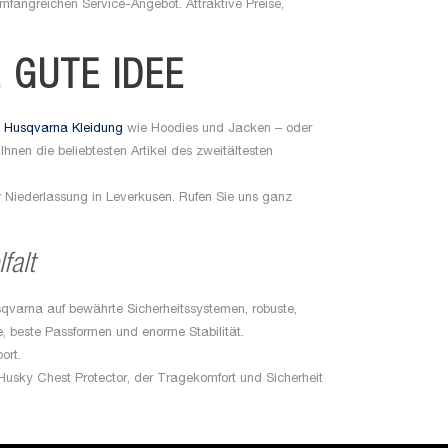
mfangreichen Service-Angebot. Attraktive Preise,
 GUTE IDEE
t
Husqvarna Kleidung
wie Hoodies und Jacken – oder
hnen die beliebtesten Artikel des zweitältesten
r Niederlassung in Leverkusen. Rufen Sie uns ganz
falt
qvarna auf bewährte Sicherheitssystemen, robuste,
, beste Passformen und enorme Stabilität.
ort.
Husky Chest Protector, der Tragekomfort und Sicherheit