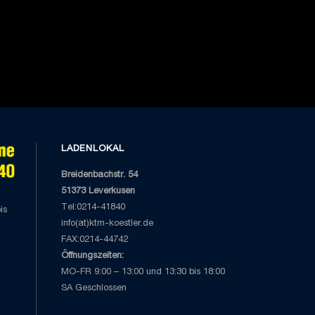
LADENLOKAL
Breidenbachstr. 54
51373 Leverkusen
Tel:0214-41840
is
info(at)ktm-koestler.de
FAX:0214-44742
Öffnungszeiten:
MO-FR 9:00 – 13:00 und 13:30 bis 18:00
SA Geschlossen