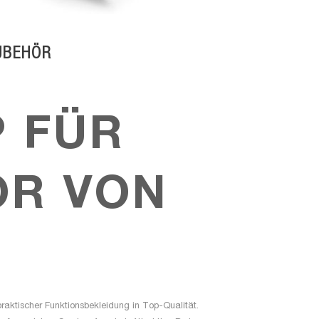
UBEHÖR
P FÜR
R VON
raktischer Funktionsbekleidung in Top-Qualität.