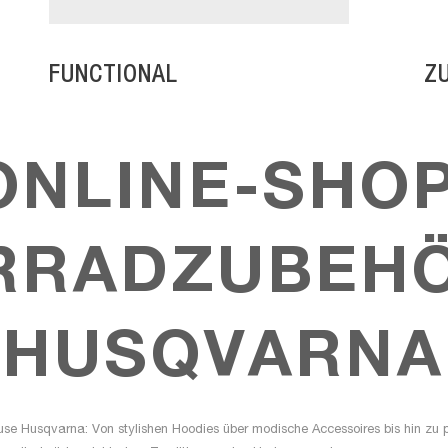
FUNCTIONAL
Z
ONLINE-SHO
RRADZUBEHÖ
HUSQVARNA
se Husqvarna: Von stylishen Hoodies über modische Accessoires bis hin zu p