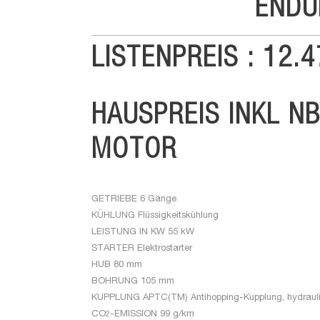
ENDU
LISTENPREIS : 12.4
HAUSPREIS INKL NB
MOTOR
GETRIEBE
6 Gänge
KÜHLUNG
Flüssigkeitskühlung
LEISTUNG IN KW
55 kW
STARTER
Elektrostarter
HUB
80 mm
BOHRUNG
105 mm
KUPPLUNG
APTC(TM) Antihopping-Kupplung, hydrauli
CO
-EMISSION
99 g/km
2