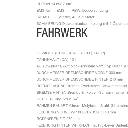
HUBRAUM
692.7 cm³
EMS
Keihin EMS mit RBW, Doppelzündung
BAUART
1-Zylinder, 4-Takt Motor
SCHMIERUNG
Druckumlaufschmierung mit 2 Ölpumpe
FAHRWERK
GEWICHT (OHNE KRAFTSTOFF)
147 kg
TANKINHALT (CA.)
13 l
ABS
Zweikanal-Antiblockiersystem vom Typ Bosch 9.1
DURCHMESSER BREMSSCHEIBE VORNE
300 mm
DURCHMESSER BREMSSCHEIBE HINTEN
240 mm
BREMSE VORNE
Brembo Zweikolben-Schwimmsattel,
BREMSE HINTEN
Brembo Einkolben-Schwimmsattel, 
KETTE
X-Ring 5/8 x 1/4″
RAHMEN BAUART
Chrom-Molybdän-Stahl-Gitterrohrr
FEDERUNG VORNE
WP XPLOR-USD, Ø 48 mm
BODENFREIHEIT
270 mm
FEDERUNG HINTEN
WP XPLOR mit Pro-Lever Umlen