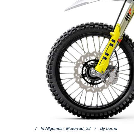
In
Allgemein
,
Motorrad_23
By
bernd