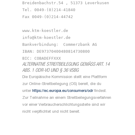
Breidenbachstr.54 , 51373 Leverkusen

Tel. 0049-(0)214-41840

Fax 0049-(0)214-44742

www.ktm-koestler.de

info@ktm-koestler.de

Bankverbindung:  Commerzbank AG

IBAN: DE97370400480814730800

BIC: COBADEFFXXX
ALTERNATIVE STREITBEILEGUNG GEMÄSS ART. 14
ABS. 1 ODR-VO UND § 36 VSBG
Die Europäische Kommission stellt eine Plattform
zur Online-Streitbeilegung (OS) bereit, die du
unter
https://ec.europa.eu/consumers/odr
findest.
Zur Teilnahme an einem Streitbeilegungsverfahren
vor einer Verbraucherschlichtungsstelle sind wir
nicht verpflichtet und nicht bereit.