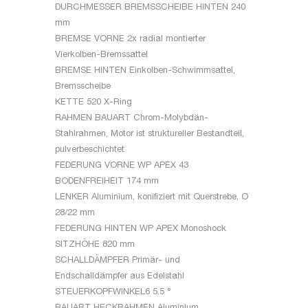
DURCHMESSER BREMSSCHEIBE HINTEN
240
mm
BREMSE VORNE
2x radial montierter
Vierkolben-Bremssattel
BREMSE HINTEN
Einkolben-Schwimmsattel,
Bremsscheibe
KETTE
520 X-Ring
RAHMEN BAUART
Chrom-Molybdän-
Stahlrahmen, Motor ist struktureller Bestandteil,
pulverbeschichtet
FEDERUNG VORNE
WP APEX 43
BODENFREIHEIT
174 mm
LENKER
Aluminium, konifiziert mit Querstrebe, Ø
28/22 mm
FEDERUNG HINTEN
WP APEX Monoshock
SITZHÖHE
820 mm
SCHALLDÄMPFER
Primär- und
Endschalldämpfer aus Edelstahl
STEUERKOPFWINKEL
6 5.5 °