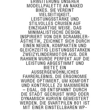
ERWEITERUNG UNSERER
MODELLPALETTE AN NAKED
BIKES. SIE VEREINT
VIELSEITIGKEIT,
LEISTUNGSSTÄRKE UND
STILVOLLES CRUISEN AUF
EINZIGARTIGE WEISE. DAS
MINIMALISTISCHE DESIGN,
INSPIRIERT VON DER SCRAMBLER-
ÄSTHETIK, ZEICHNET SICH DURCH
EINEN NEUEN, KOMPAKTEN UND
GLEICHZEITIG LEISTUNGSSTARKEN
ZWEIZYLINDERMOTOR AUS. DER
RAHMEN WURDE PERFEKT AUF DIE
LEISTUNG ABGESTIMMT UND
BIETET EIN
AUSSERGEWÖHNLICHES F
AHRERLEBNIS. DIE ERGONOMIE W
URDE OPTIMIERT, UM KOMFORT U
ND KONTROLLE ZU MAXIMIEREN –
EGAL, OB ENTSPANNT DURCH D
IE STADT GECRUIST WIRD ODER D
YNAMISCH KURVEN GEMEISTERT W
ERDEN. DIE SVARTPILEN 801 IST M
IT EINER EINSTELLBAREN WP-F