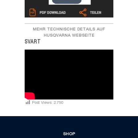
MEHR TECHNISCHE DETAILS AUF
HUSQVARNA WEBSEITE
SVART
Post Views:
2.750
SHOP