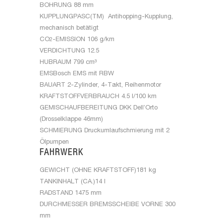
BOHRUNG
88 mm
KUPPLUNG
PASC(TM) Antihopping-Kupplung,
mechanisch betätigt
CO
-EMISSION
106 g/km
2
VERDICHTUNG
12.5
HUBRAUM
799 cm³
EMS
Bosch EMS mit RBW
BAUART
2-Zylinder, 4-Takt, Reihenmotor
KRAFTSTOFFVERBRAUCH
4.5 l/100 km
GEMISCHAUFBEREITUNG
DKK Dell’Orto
(Drosselklappe 46mm)
SCHMIERUNG
Druckumlaufschmierung mit 2
Ölpumpen
FAHRWERK
GEWICHT (OHNE KRAFTSTOFF)
181 kg
TANKINHALT (CA.)
14 l
RADSTAND
1475 mm
DURCHMESSER BREMSSCHEIBE VORNE
300
mm