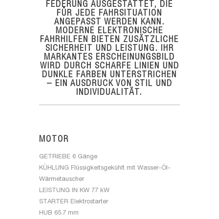
EDERUNG AUSGESTATTET, DIE F
ÜR JEDE FAHRSITUATION A
NGEPASST WERDEN KANN. M
ODERNE ELEKTRONISCHE F
AHRHILFEN BIETEN ZUSÄTZLICHE S
ICHERHEIT UND LEISTUNG. IHR M
ARKANTES ERSCHEINUNGSBILD W
IRD DURCH SCHARFE LINIEN UND D
UNKLE FARBEN UNTERSTRICHEN –
EIN AUSDRUCK VON STIL UND I
NDIVIDUALITÄT.
MOTOR
GETRIEBE
6 Gänge
KÜHLUNG
Flüssigkeitsgekühlt mit Wasser-Öl-
Wärmetauscher
LEISTUNG IN KW
77 kW
STARTER
Elektrostarter
HUB
65.7 mm