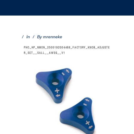
In
By
mrenneke
PHO_HP_NMON_2500192004468_FACTORY_KNOB_ADJUSTE
R_SET__SALL__AWSG__V1