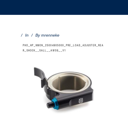
In
By
mrenneke
PHO_HP_NMON_25004905000_PRE_LOAD_ADJUSTER_REA
R_SHOCK__SALL__AWSG__V1