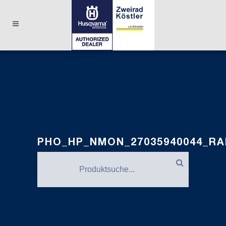
PHO_HP_NMON_27035940044_R