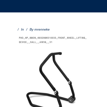
In
By
mrenneke
PHO_HP_NMON_6932996510033_FRONT_WHEEL_LIFTING_
DEVICE__SALL__AWSG__V1