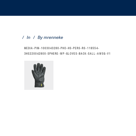
In
By
mrenneke
MEDIA-PIM-1003043280-PHO-HS-PERS-RS-118554-
3HS22004280X-SPHERE-WP-GLOVES-BACK-SALL-AWSG-V1