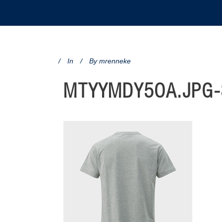
In
By
mrenneke
MTYYMDY5OA.JPG-