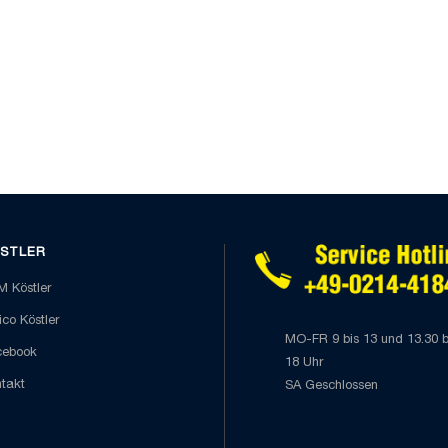
STLER
 Köstler
co Köstler
MO-FR 9 bis 13 und 13.30 b
cebook
18 Uhr
takt
SA Geschlossen