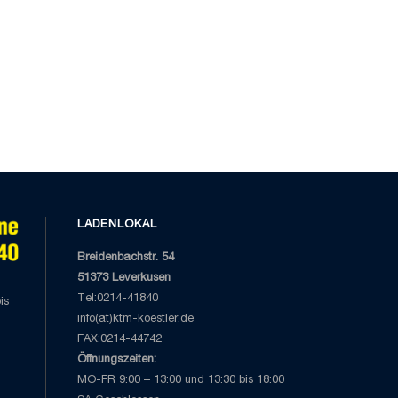
LADENLOKAL
Breidenbachstr. 54
51373 Leverkusen
Tel:0214-41840
is
info(at)ktm-koestler.de
FAX:0214-44742
Öffnungszeiten:
MO-FR 9:00 – 13:00 und 13:30 bis 18:00