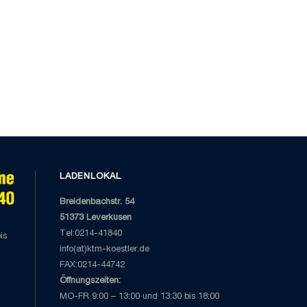
LADENLOKAL
Breidenbachstr. 54
51373 Leverkusen
Tel:0214-41840
is
info(at)ktm-koestler.de
FAX:0214-44742
Öffnungszeiten:
MO-FR 9:00 – 13:00 und 13:30 bis 18:00