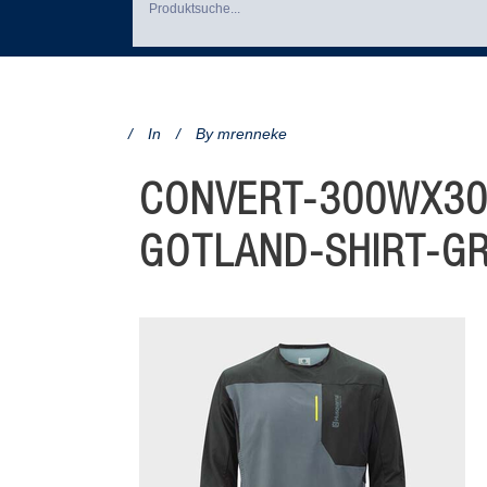
In
By
mrenneke
CONVERT-300WX30
GOTLAND-SHIRT-G