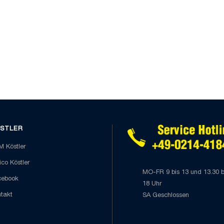
STLER
 Köstler
co Köstler
MO-FR 9 bis 13 und 13.30 b
cebook
18 Uhr
takt
SA Geschlossen