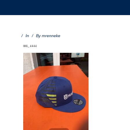
In
By
mrenneke
IMG_4444