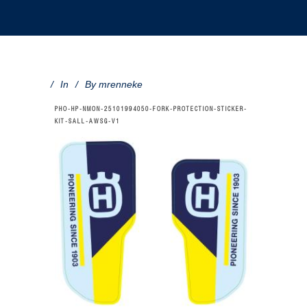
In
By
mrenneke
PHO-HP-NMON-25101994050-FORK-PROTECTION-STICKER-
KIT-SALL-AWSG-V1