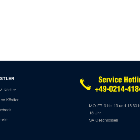
STLER
 Köstler
co Köstler
MO-FR 9 bis 13 und 13.30 b
cebook
18 Uhr
takt
SA Geschlossen