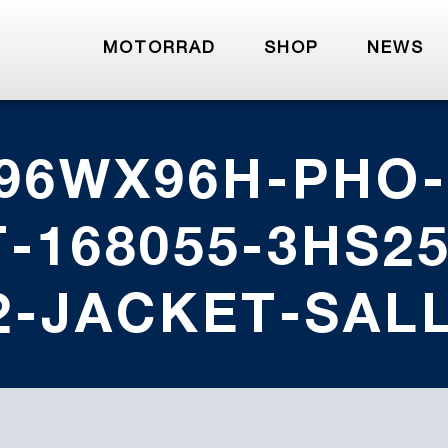
MOTORRAD
SHOP
NEWS
96WX96H-PHO-
-168055-3HS25
2-JACKET-SAL