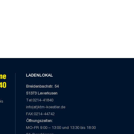
LADENLOKAL
Breidenbachstr. 54
51373 Leverkusen
Tel:0214-41840
is
info(at)ktm-koestler.de
FAX:0214-44742
Öffnungszeiten:
MO-FR 9:00 – 13:00 und 13:30 bis 18:00