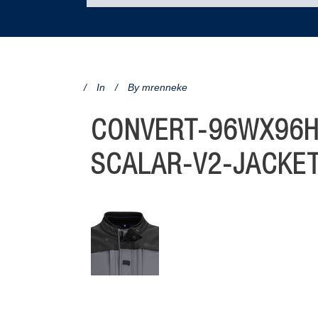
In
By
mrenneke
CONVERT-96WX96H
SCALAR-V2-JACKE