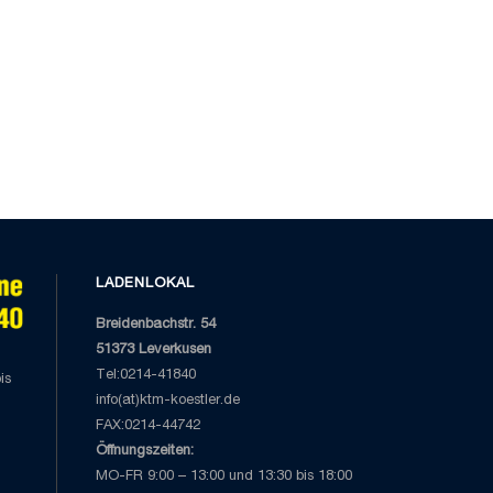
LADENLOKAL
Breidenbachstr. 54
51373 Leverkusen
Tel:0214-41840
is
info(at)ktm-koestler.de
FAX:0214-44742
Öffnungszeiten:
MO-FR 9:00 – 13:00 und 13:30 bis 18:00