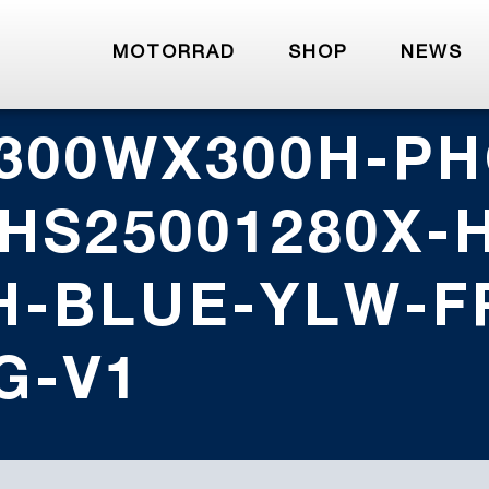
MOTORRAD
SHOP
NEWS
300WX300H-PH
3HS25001280X-
H-BLUE-YLW-F
G-V1