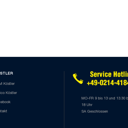
STLER
 Köstler
co Köstler
MO-FR 9 bis 13 und 13.30 b
cebook
18 Uhr
takt
SA Geschlossen