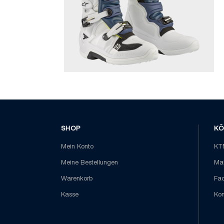
SHOP
KÖ
Mein Konto
KTM
Meine Bestellungen
Mai
Warenkorb
Fa
Kasse
Kon