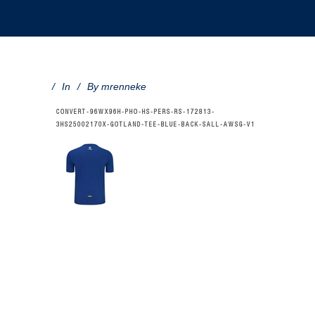
In
By
mrenneke
CONVERT-96WX96H-PHO-HS-PERS-RS-172813-
3HS25002170X-GOTLAND-TEE-BLUE-BACK-SALL-AWSG-V1