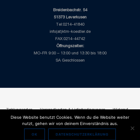
Breidenbachstr. 54
51373 Leverkusen
Tel:0214-41840
info(at)ktm-koestler.de
FAX:0214-44742
Öffnungszeiten:
MO-FR 9:00 – 13:00 und 13:30 bis 18:00
SA Geschlossen
Zahlungsarten
Versandkosten & Lieferbedingungen
Widerruf
Diese Website benutzt Cookies. Wenn du die Website weiter
AGB
Datenschutzbelehrung
Impressum
nutzt, gehen wir von deinem Einverständnis aus.
Copyright 2026 © Köstler Leverkusen
OK
DATENSCHUTZERKLÄRUNG