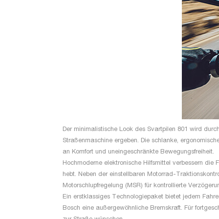
Der minimalistische Look des Svartpilen 801 wird durc
Straßenmaschine ergeben. Die schlanke, ergonomische 
an Komfort und uneingeschränkte Bewegungsfreiheit.
Hochmoderne elektronische Hilfsmittel verbessern die 
hebt. Neben der einstellbaren Motorrad-Traktionskontr
Motorschlupfregelung (MSR) für kontrollierte Verzöger
Ein erstklassiges Technologiepaket bietet jedem Fahr
Bosch eine außergewöhnliche Bremskraft. Für fortgesc