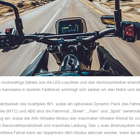
h hochwertige Details wie die LED-Leuchten und den Aluminiumlenker erreicht
Karosserie in dunklen Farbtönen schmiegt sich sauber um den Motor und den
Fahrbarkeit des Svartpilen 801, wobei ein optionales Dynamic Pack das Fahre
olle (MTC) und ABS sind die Fahrmodi „Street“, „Rain“ und „Sport“ serienmäß
ung ein, wobei der Anti-Wheelie-Modus den maximalen Wheelie-Winkel für zusä
er Benutzerfreundlichkeit und maximale Leistung. Das J.Juan-Bremssystem l
hrittene Fahrer kann ein Supermoto-ABS-Modus aktiviert werden, wenn sie e