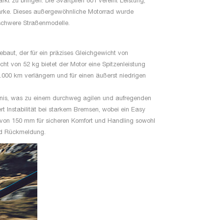
kt zu bringen. Die Svartpilen 801 vereint Leistung,
Marke. Dieses außergewöhnliche Motorrad wurde
lschwere Straßenmodelle.
aut, der für ein präzises Gleichgewicht von
cht von 52 kg bietet der Motor eine Spitzenleistung
5.000 km verlängern und für einen äußerst niedrigen
tnis, was zu einem durchweg agilen und aufregenden
rt Instabilität bei starkem Bremsen, wobei ein Easy
 von 150 mm für sicheren Komfort und Handling sowohl
und Rückmeldung.