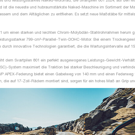
s und leistungsstarkes Naked-Motorrad, die Svartpilen 801 2024, auf den Mar
und ist die neueste und hubraumstärkste Naked-Maschine im Sortiment der 
bessern und dem Alltäglichen zu entfliehen. Es setzt neue Maßstäbe für mitte
801 um einen starken und leichten Chrom-Molybdän-Stahlrohrrahmen herum geb
ein leistungsstarker 799-cm³-Parallel-Twin-DOHC-Motor. Bei einem Trockengewi
 durch innovative Technologien garantiert, die die Wartungsintervalle auf 1
iht dem Svartpilen 801 ein perfekt ausgewogenes Leistungs-Gewicht-Verhäl
PASC)-System maximiert die Traktion bei starker Beschleunigung und verhinde
are WP APEX-Federung bietet einen Gabelweg von 140 mm und einen Federweg
en, die auf 17-Zoll-Rädern montiert sind, sorgen für ein hohes Maß an Grip 