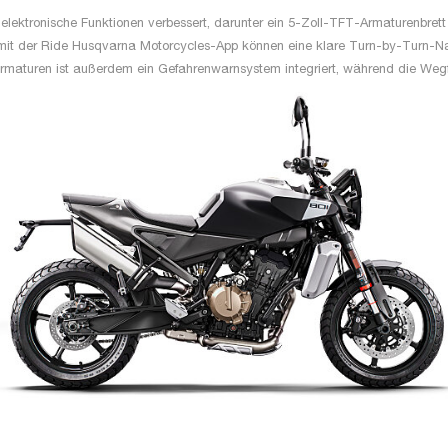
e elektronische Funktionen verbessert, darunter ein 5-Zoll-TFT-Armaturenbrett
mit der Ride Husqvarna Motorcycles-App können eine klare Turn-by-Turn-N
rmaturen ist außerdem ein Gefahrenwarnsystem integriert, während die Wegfah