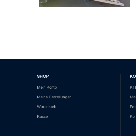
SHOP
KÖ
Mein Konto
KTM
Meine Bestellungen
Mai
Warenkorb
Fa
Kasse
Kon