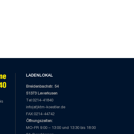
LADENLOKAL
Breidenbachstr. 54
51373 Leverkusen
Tel:0214-41840
is
info(at)ktm-koestler.de
FAX:0214-44742
Öffnungszeiten:
MO-FR 9:00 – 13:00 und 13:30 bis 18:00