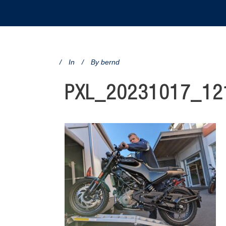
In
By
bernd
PXL_20231017_12