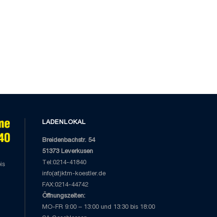
LADENLOKAL
Breidenbachstr. 54
51373 Leverkusen
Tel:0214-41840
is
info(at)ktm-koestler.de
FAX:0214-44742
Öffnungszeiten:
MO-FR 9:00 – 13:00 und 13:30 bis 18:00