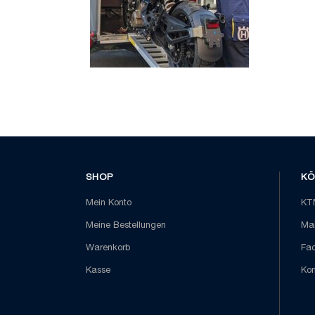
SHOP
KÖ
Mein Konto
KTM
Meine Bestellungen
Mai
Warenkorb
Fa
Kasse
Kon