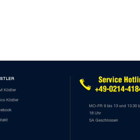
STLER
 Köstler
co Köstler
MO-FR 9 bis 13 und 13.30 b
cebook
18 Uhr
takt
SA Geschlossen