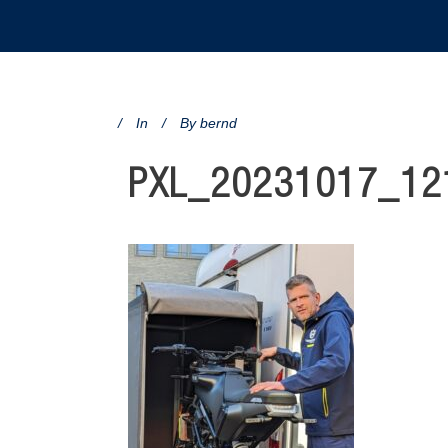
In
By
bernd
PXL_20231017_121