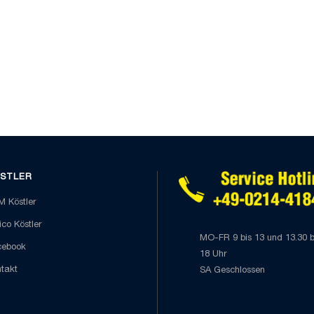
STLER
 Köstler
co Köstler
MO-FR 9 bis 13 und 13.30 b
cebook
18 Uhr
takt
SA Geschlossen