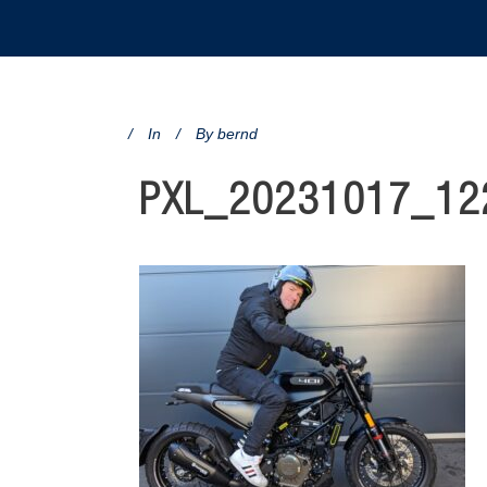
In
By
bernd
PXL_20231017_12