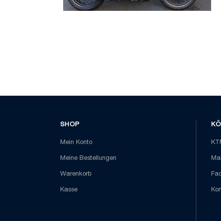
SHOP
KÖ
Mein Konto
KTM
Meine Bestellungen
Mai
Warenkorb
Fa
Kasse
Kon