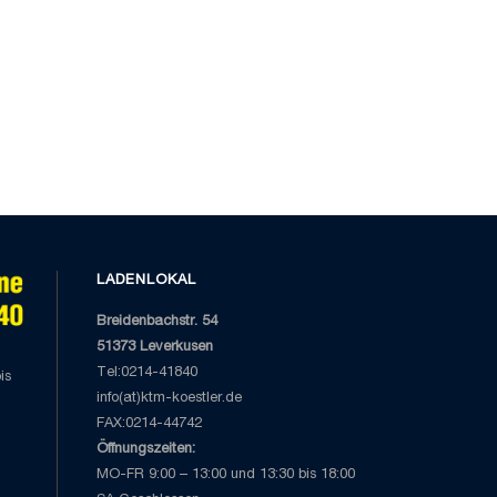
LADENLOKAL
Breidenbachstr. 54
51373 Leverkusen
Tel:0214-41840
is
info(at)ktm-koestler.de
FAX:0214-44742
Öffnungszeiten:
MO-FR 9:00 – 13:00 und 13:30 bis 18:00