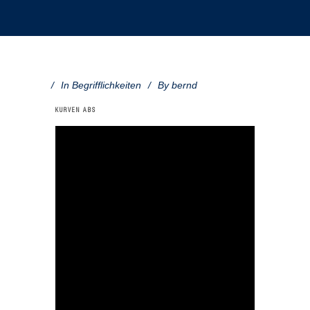
In
Begrifflichkeiten
By
bernd
KURVEN ABS