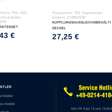
Parts 701/ 801
Powerparts 701 Supermoto/
en/Svartpilen
Enduro
ZUBEHÖR
,
,
HÖR
KUPPLUNGSAUSGLEICHSBEHÄLTE
ASTENSET
DECKEL
,43
€
27,25
€
STLER
 Köstler
co Köstler
MO-FR 9 bis 13 und 13.30 b