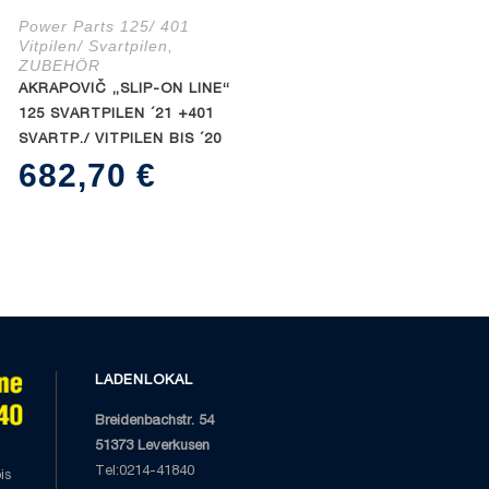
Power Parts 125/ 401
Vitpilen/ Svartpilen
,
ZUBEHÖR
AKRAPOVIČ „SLIP-ON LINE“
R-
125 SVARTPILEN ´21 +401
SVARTP./ VITPILEN BIS ´20
682,70
€
LADENLOKAL
Breidenbachstr. 54
51373 Leverkusen
Tel:0214-41840
is