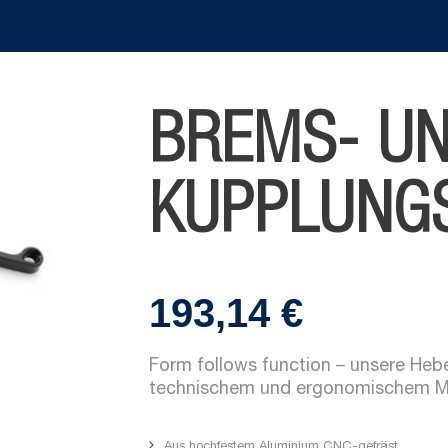
BREMS- U
KUPPLUNG
193,14
€
Form follows function – unsere Hebel
technischem und ergonomischem M
Aus hochfestem Aluminium CNC-gefräst