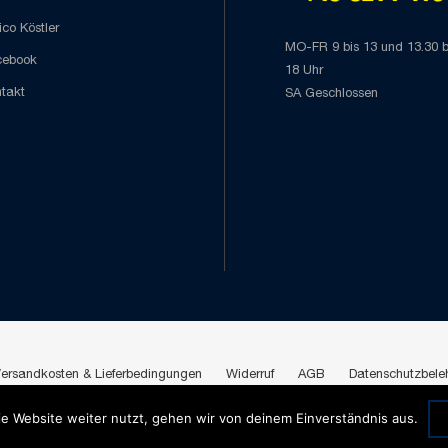
co Köstler
MO-FR 9 bis 13 und 13.30 b
cebook
18 Uhr
takt
SA Geschlossen
ersandkosten & Lieferbedingungen
Widerruf
AGB
Datenschutzbele
e Website weiter nutzt, gehen wir von deinem Einverständnis aus.
Copyright 2026 © Köstler Leverkusen