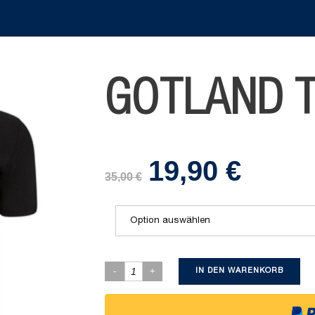
GOTLAND T
19,90
€
Ursprünglicher
Aktueller
35,00
€
Preis
Preis
war:
ist:
35,00 €
19,90 €.
Option auswählen
IN DEN WARENKORB