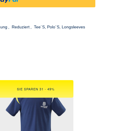
dung
,
Reduziert
,
Tee´s, Polo´s, Longsleeves
SIE SPAREN 31 - 49%