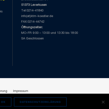
51373 Leverkusen
Tel:0214-41840
is
info(at)ktm-koestler.de
FAX:0214-44742
Öffnungszeiten:
MO-FR 9:00 – 13:00 und 13:30 bis 18:00
SA Geschlossen
hrung
Impressum
OK
DATENSCHUTZERKLÄRUNG