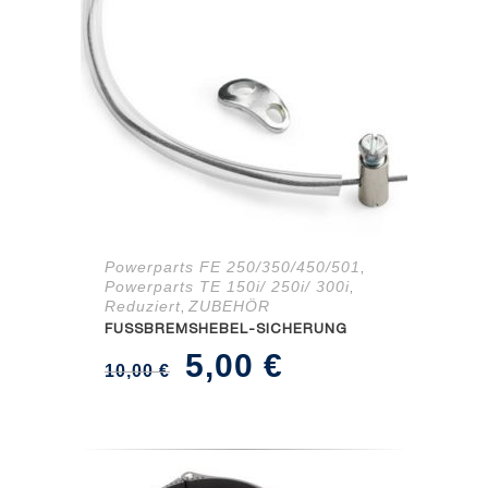
Powerparts FE 250/350/450/501
,
Powerparts TE 150i/ 250i/ 300i
,
Reduziert
ZUBEHÖR
,
FUSSBREMSHEBEL-SICHERUNG
Ursprünglicher
Aktueller
5,00
€
10,00
€
Preis
Preis
war:
ist:
10,00 €
5,00 €.