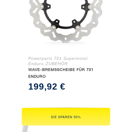
Powerparts 701 Supermoto/
Enduro
ZUBEHÖR
,
WAVE-BREMSSCHEIBE FÜR 701
ENDURO
199,92
€
SIE SPAREN 50%