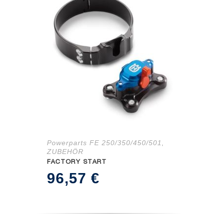
Powerparts FE 250/350/450/501
,
ZUBEHÖR
FACTORY START
96,57
€