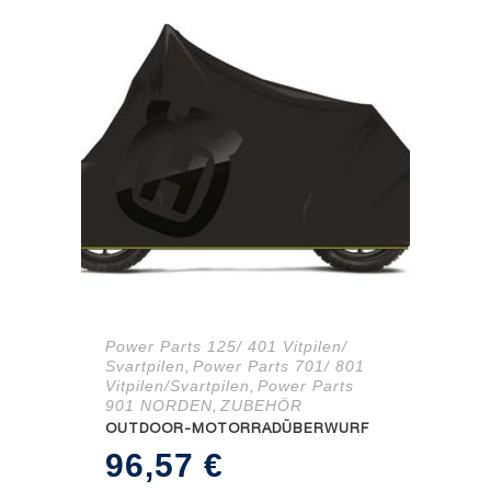
Power Parts 125/ 401 Vitpilen/
Svartpilen
Power Parts 701/ 801
,
Vitpilen/Svartpilen
Power Parts
,
901 NORDEN
ZUBEHÖR
,
OUTDOOR-MOTORRADÜBERWURF
96,57
€