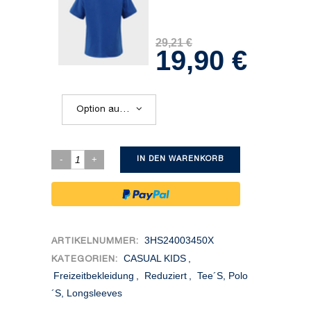
29,21
€
19,90
€
Ursprünglicher
Aktueller
Preis
Preis
war:
ist:
29,21 €
19,90 €.
Option auswählen
IN DEN WARENKORB
3HS24003450X
ARTIKELNUMMER:
CASUAL KIDS
,
KATEGORIEN:
Freizeitbekleidung
,
Reduziert
,
Tee´s, Polo
´s, Longsleeves