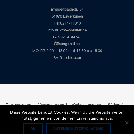
Breidenbachstr. 54
51373 Leverkusen
Tel:0214-41840
info(at)ktm-koestler.de
FAX:0214-44742
Öffnungszeiten:
MO-FR 9:00 – 13:00 und 13:30 bis 18:00
SA Geschlossen
Zahlungsarten
Versandkosten & Lieferbedingungen
Widerruf
Diese Website benutzt Cookies. Wenn du die Website weiter
AGB
Datenschutzbelehrung
Impressum
nutzt, gehen wir von deinem Einverständnis aus.
Copyright 2026 © Köstler Leverkusen
OK
DATENSCHUTZERKLÄRUNG