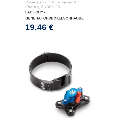
Powerparts 701 Supermoto/
Enduro
ZUBEHÖR
,
FACTORY-
GENERATORDECKELSCHRAUBE
19,46
€