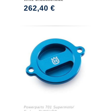
WAVE-BREMSSCHEIBE
262,40
€
Powerparts 701 Supermoto/