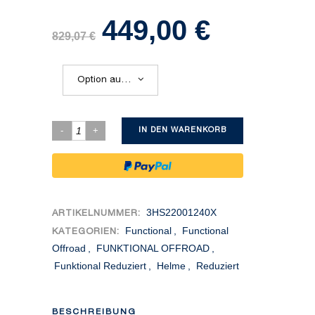
449,00
€
Ursprünglicher
Aktueller
829,07
€
Preis
Preis
war:
ist:
829,07 €
449,00 €.
Option auswählen
IN DEN WARENKORB
3HS22001240X
ARTIKELNUMMER:
Functional
,
Functional
KATEGORIEN:
Offroad
,
FUNKTIONAL OFFROAD
,
Funktional Reduziert
,
Helme
,
Reduziert
BESCHREIBUNG