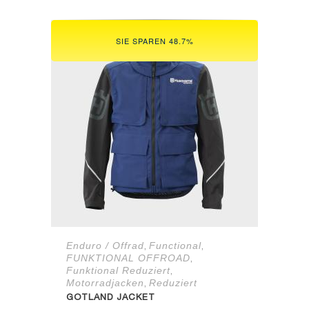
war:
ist:
29,21 €
19,90 €.
SIE SPAREN 48.7%
Enduro / Offrad
Functional
,
,
FUNKTIONAL OFFROAD
,
Funktional Reduziert
,
Motorradjacken
Reduziert
,
GOTLAND JACKET