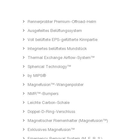
Rennerprobter Premium-Offroad-Helm
Ausgefeiltes Belüftungssystem
Voll belüftete EPS-gefütterte Kinnpartie
Integriertes belüftetes Mundstück
Thermal Exchange Airflow-System™
Spherical Technology™
by MIPS®
Magnefusion™-Wangenpolster
NMR™-Bumpers
Leichte Carbon-Schale
Doppel-D-Ring-Verschluss
Magnetischer Riemenhalter (Magnefusion™)
Exklusives Magnefusion™