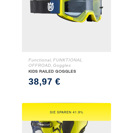
Functional
FUNKTIONAL
,
OFFROAD
Goggles
,
KIDS RAILED GOGGLES
38,97
€
SIE SPAREN 41.9%