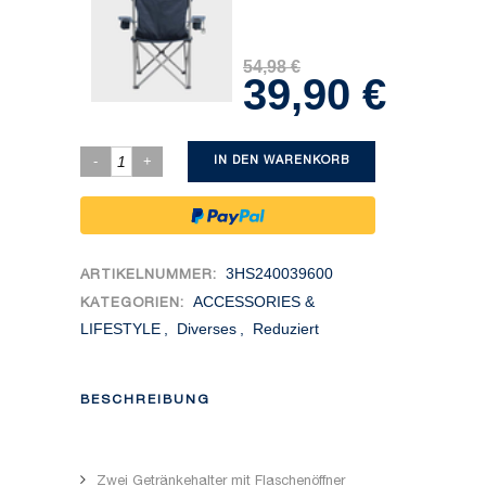
54,98
€
39,90
€
Ursprünglicher
Aktueller
Preis
Preis
war:
ist:
IN DEN WARENKORB
54,98 €
39,90 €.
3HS240039600
ARTIKELNUMMER:
ACCESSORIES &
KATEGORIEN:
LIFESTYLE
,
Diverses
,
Reduziert
BESCHREIBUNG
Zwei Getränkehalter mit Flaschenöffner