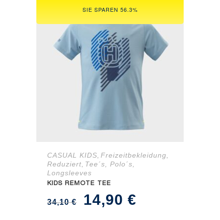
292,62 €
150,00 €.
SIE SPAREN 56.3%
CASUAL KIDS
Freizeitbekleidung
,
,
Reduziert
Tee´s, Polo´s,
,
Longsleeves
KIDS REMOTE TEE
Ursprünglicher
Aktueller
14,90
€
34,10
€
Preis
Preis