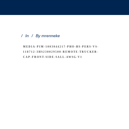
In
By
mrenneke
MEDIA-PIM-1003044217-PHO-HS-PERS-VS-
118712-3HS230029500-REMOTE-TRUCKER-
CAP-FRONT-SIDE-SALL-AWSG-V1