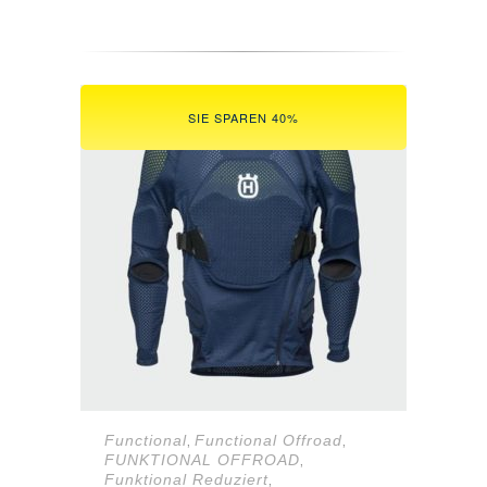
Preis
Preis
war:
ist:
58,49 €
39,90 €.
SIE SPAREN 40%
Functional
Functional Offroad
,
,
FUNKTIONAL OFFROAD
,
Funktional Reduziert
,