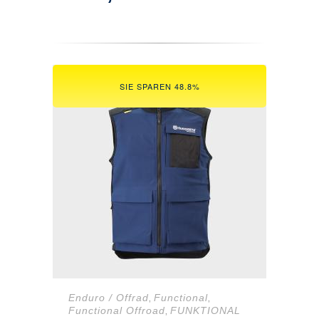
Preis
Preis
war:
ist:
224,32 €
129,90 €.
SIE SPAREN 48.8%
Enduro / Offrad
Functional
,
,
Functional Offroad
FUNKTIONAL
,