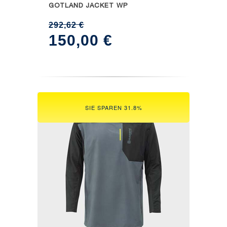
GOTLAND JACKET WP
292,62
€
Ursprünglicher
Aktueller
150,00
€
Preis
Preis
war:
ist:
292,62 €
150,00 €.
SIE SPAREN 31.8%