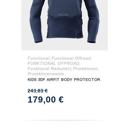
Functional
Functional Offroad
,
,
FUNKTIONAL OFFROAD
,
Funktional Reduziert
Protektoren
,
,
Protektorenweste
KIDS 3DF AIRFIT BODY PROTECTOR
243,83
€
Ursprünglicher
Aktueller
179,00
€
Preis
Preis
war:
ist:
243,83 €
179,00 €.