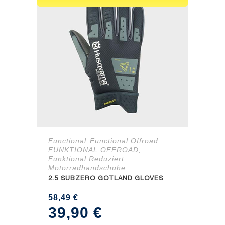
Functional
Functional Offroad
,
,
FUNKTIONAL OFFROAD
,
Funktional Reduziert
,
Motorradhandschuhe
2.5 SUBZERO GOTLAND GLOVES
58,49
€
Ursprünglicher
Aktueller
39,90
€