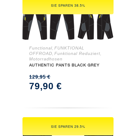
SIE SPAREN 38.5%
Functional
FUNKTIONAL
,
OFFROAD
Funktional Reduziert
,
,
Motorradhosen
AUTHENTIC PANTS BLACK GREY
129,95
€
Ursprünglicher
Aktueller
79,90
€
Preis
Preis
war:
ist:
129,95 €
79,90 €.
SIE SPAREN 29.5%