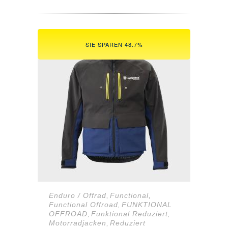
war:
ist:
195,04 €
119,00 €.
SIE SPAREN 48.7%
Enduro / Offrad
Functional
,
,
Functional Offroad
FUNKTIONAL
,
OFFROAD
Funktional Reduziert
,
,
Motorradjacken
Reduziert
,