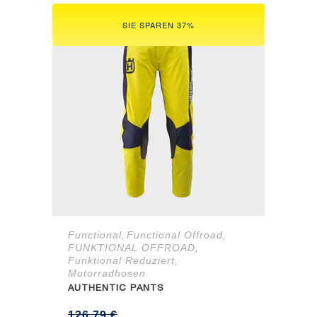
SIE SPAREN 37%
Functional
Functional Offroad
,
,
FUNKTIONAL OFFROAD
,
Funktional Reduziert
,
Motorradhosen
AUTHENTIC PANTS
126,79
€