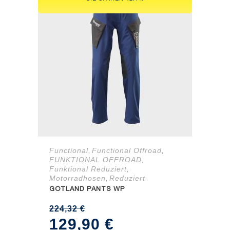
Functional
Functional Offroad
,
,
FUNKTIONAL OFFROAD
,
Funktional Reduziert
,
Motorradhosen
Reduziert
,
GOTLAND PANTS WP
224,32
€
Ursprünglicher
Aktueller
129,90
€