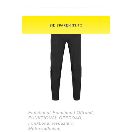
war:
ist:
349,98 €
199,90 €.
SIE SPAREN 33.4%
Functional
Functional Offroad
,
,
FUNKTIONAL OFFROAD
,
Funktional Reduziert
,
Motorradhosen