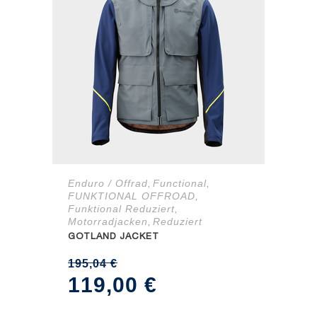
Enduro / Offrad
Functional
,
,
FUNKTIONAL OFFROAD
,
Funktional Reduziert
,
Motorradjacken
Reduziert
,
GOTLAND JACKET
195,04
€
Ursprünglicher
Aktueller
119,00
€
Preis
Preis