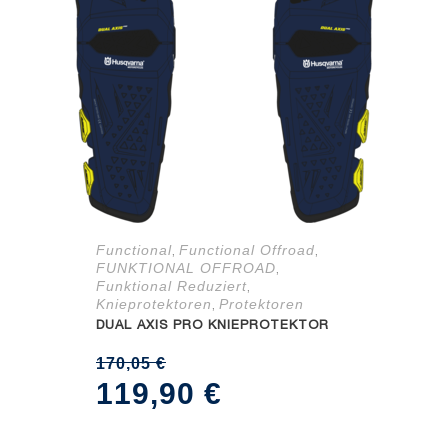
Functional
Functional Offroad
,
,
FUNKTIONAL OFFROAD
,
Funktional Reduziert
,
Knieprotektoren
Protektoren
,
DUAL AXIS PRO KNIEPROTEKTOR
170,05
€
Ursprünglicher
Aktueller
119,90
€
Preis
Preis