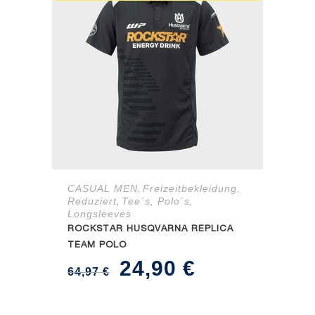
CASUAL MEN
Freizeitbekleidung
,
,
Reduziert
Tee´s, Polo´s,
,
Longsleeves
ROCKSTAR HUSQVARNA REPLICA
TEAM POLO
Ursprünglicher
Aktueller
24,90
€
64,97
€
Preis
Preis
war:
ist: