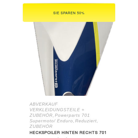
64,97 €
24,90 €.
SIE SPAREN 50%
ABVERKAUF
VERKLEIDUNGSTEILE +
ZUBEHÖR
Powerparts 701
,
Supermoto/ Enduro
Reduziert
,
,
ZUBEHÖR
HECKSPOILER HINTEN RECHTS 701