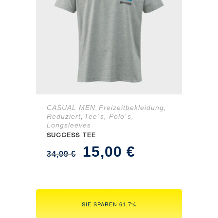
CASUAL MEN
Freizeitbekleidung
,
,
Reduziert
Tee´s, Polo´s,
,
Longsleeves
SUCCESS TEE
Ursprünglicher
Aktueller
15,00
€
34,09
€
Preis
Preis
war:
ist:
34,09 €
15,00 €.
SIE SPAREN 61.7%