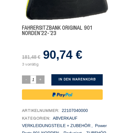
FAHRERSITZBANK ORIGINAL 901
NORDEN´22-´23
90,74
€
Ursprünglicher
Aktueller
181,48
€
Preis
Preis
3 vorrätig
war:
ist:
181,48 €
90,74 €.
IN DEN WARENKORB
22107040000
ARTIKELNUMMER:
ABVERKAUF
KATEGORIEN:
VERKLEIDUNGSTEILE + ZUBEHÖR
,
Power
Parts 901 NORDEN
,
Reduziert
,
ZUBEHÖR