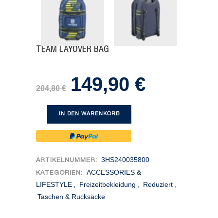
TEAM LAYOVER BAG
149,90
€
Ursprünglicher
Aktueller
204,80
€
Preis
Preis
war:
ist:
IN DEN WARENKORB
204,80 €
149,90 €.
3HS240035800
ARTIKELNUMMER:
ACCESSORIES &
KATEGORIEN:
LIFESTYLE
,
Freizeitbekleidung
,
Reduziert
,
Taschen & Rucksäcke