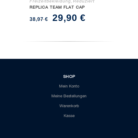
Freizeitbekleidung
Reduziert
,
REPLICA TEAM FLAT CAP
Ursprünglicher
Aktueller
29,90
€
38,97
€
Preis
Preis
war:
ist:
38,97 €
29,90 €.
SHOP
Mein Konto
Meine Bestellungen
Warenkorb
Kasse