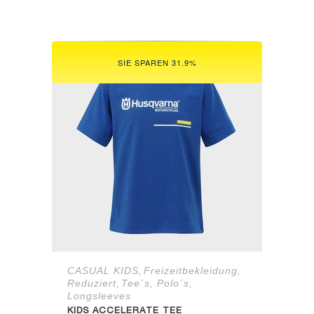
Preis
Preis
war:
ist:
64,97 €
24,90 €.
SIE SPAREN 31.9%
CASUAL KIDS
Freizeitbekleidung
,
,
Reduziert
Tee´s, Polo´s,
,
Longsleeves
KIDS ACCELERATE TEE