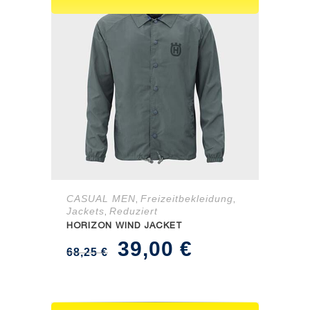
CASUAL MEN
Freizeitbekleidung
,
,
Jackets
Reduziert
,
HORIZON WIND JACKET
Ursprünglicher
Aktueller
39,00
€
68,25
€
Preis
Preis
war:
ist: