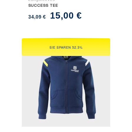
SUCCESS TEE
Ursprünglicher
Aktueller
15,00
€
34,09
€
Preis
Preis
war:
ist:
34,09 €
15,00 €.
SIE SPAREN 52.3%