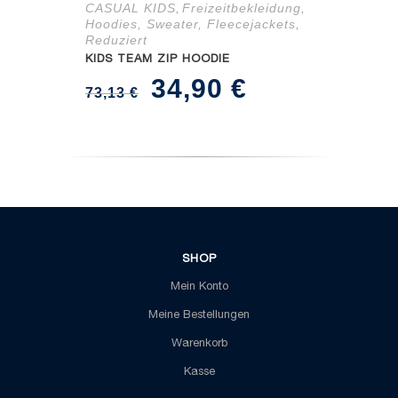
CASUAL KIDS
Freizeitbekleidung
,
,
Hoodies, Sweater, Fleecejackets
,
Reduziert
KIDS TEAM ZIP HOODIE
Ursprünglicher
Aktueller
34,90
€
73,13
€
Preis
Preis
war:
ist:
73,13 €
34,90 €.
SHOP
Mein Konto
Meine Bestellungen
Warenkorb
Kasse