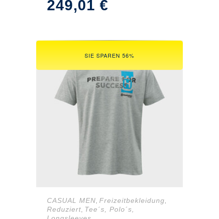
249,01
€
SIE SPAREN 56%
CASUAL MEN
Freizeitbekleidung
,
,
Reduziert
Tee´s, Polo´s,
,
Longsleeves