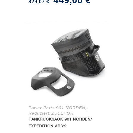
449,00
€
829,07
€
Preis
Preis
war:
ist:
829,07 €
449,00 €.
Power Parts 901 NORDEN
,
Reduziert
ZUBEHÖR
,
TANKRUCKSACK 901 NORDEN/
EXPEDITION AB´22