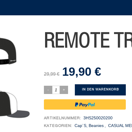
REMOTE T
19,90
€
Ursprünglicher
Aktueller
29,99
€
Preis
Preis
war:
ist:
IN DEN WARENKORB
29,99 €
19,90 €.
3HS250020200
ARTIKELNUMMER:
Cap´s, Beanies
,
CASUAL ME
KATEGORIEN: