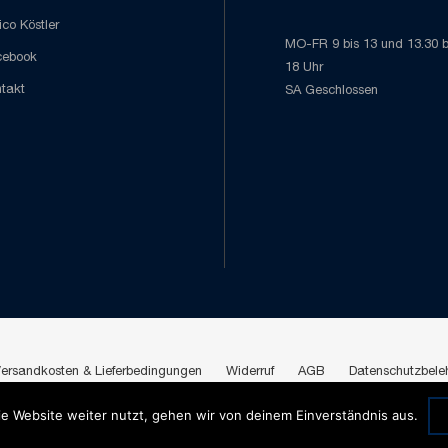
co Köstler
MO-FR 9 bis 13 und 13.30 b
cebook
18 Uhr
takt
SA Geschlossen
ersandkosten & Lieferbedingungen
Widerruf
AGB
Datenschutzbele
e Website weiter nutzt, gehen wir von deinem Einverständnis aus.
Copyright 2026 © Köstler Leverkusen