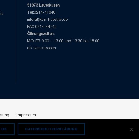
51373 Leverkusen
Tel:0214-41840
is
info(at)ktm-koestler.de
FAX:0214-44742
Öffnungszeiten:
MO-FR 9:00 – 13:00 und 13:30 bis 18:00
SA Geschlossen
hrung
Impressum
OK
DATENSCHUTZERKLÄRUNG