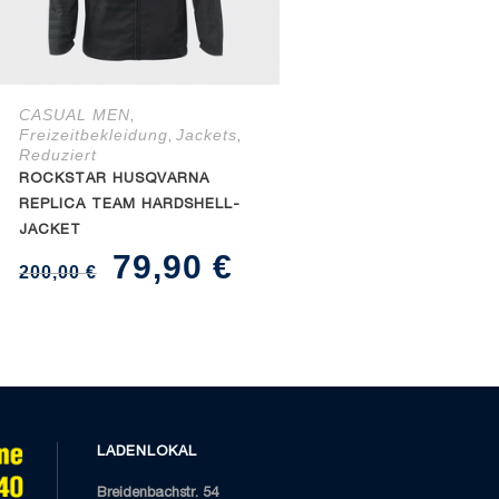
CASUAL MEN
,
Freizeitbekleidung
Jackets
,
,
Reduziert
ROCKSTAR HUSQVARNA
cher
ueller
REPLICA TEAM HARDSHELL-
JACKET
is
Ursprünglicher
Aktueller
79,90
€
200,00
€
Preis
Preis
0 €.
war:
ist:
200,00 €
79,90 €.
LADENLOKAL
Breidenbachstr. 54