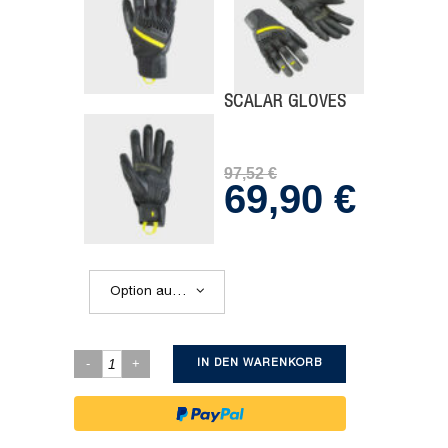
SCALAR GLOVES
97,52
€
69,90
€
Ursprünglicher
Aktueller
Preis
Preis
war:
ist:
97,52 €
69,90 €.
Option auswählen
IN DEN WARENKORB