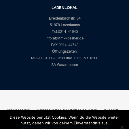
LADENLOKAL
Breidenbachstr. 54
51373 Leverkusen
Tel:0214-41840
info(at)ktm-koestler.de
FAX:0214-44742
Öffnungszeiten:
MO-FR 9:00 – 13:00 und 13:30 bis 18:00
SA Geschlossen
Zahlungsarten
Versandkosten & Lieferbedingungen
Widerruf
Diese Website benutzt Cookies. Wenn du die Website weiter
AGB
Datenschutzbelehrung
Impressum
nutzt, gehen wir von deinem Einverständnis aus.