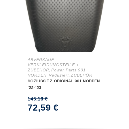
ABVERKAUF
VERKLEIDUNGSTEILE +
ZUBEHÖR
Power Parts 901
,
NORDEN
Reduziert
ZUBEHÖR
,
,
SOZIUSSITZ ORIGINAL 901 NORDEN
´22-´23
145,18
€
Ursprünglicher
Aktueller
72,59
€
Preis
Preis
war:
ist: