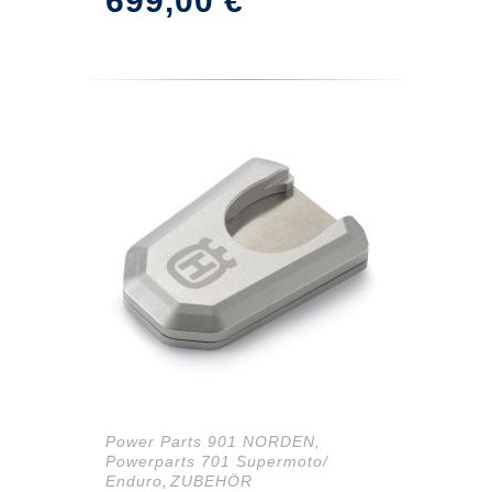
699,00
€
Preis
Preis
war:
ist:
849,07 €
699,00 €.
Power Parts 901 NORDEN
,
Powerparts 701 Supermoto/
Enduro
ZUBEHÖR
,