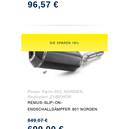
96,57
€
SIE SPAREN 18%
Power Parts 901 NORDEN
,
Reduziert
ZUBEHÖR
,
REMUS-SLIP-ON-
ENDSCHALLDÄMPFER 901 NORDEN
849,07
€
Ursprünglicher
Aktueller