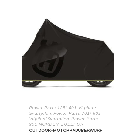
145,18 €
72,59 €.
Power Parts 125/ 401 Vitpilen/
Svartpilen
Power Parts 701/ 801
,
Vitpilen/Svartpilen
Power Parts
,
901 NORDEN
ZUBEHÖR
,
OUTDOOR-MOTORRADÜBERWURF