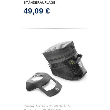
STÄNDERAUFLAGE
49,09
€
Power Parts 901 NORDEN
,