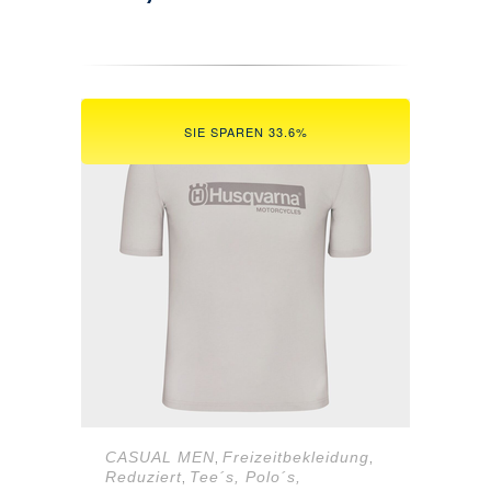
Preis
Preis
war:
ist:
44,98 €
29,90 €.
SIE SPAREN 33.6%
CASUAL MEN
Freizeitbekleidung
,
,
Reduziert
Tee´s, Polo´s,
,