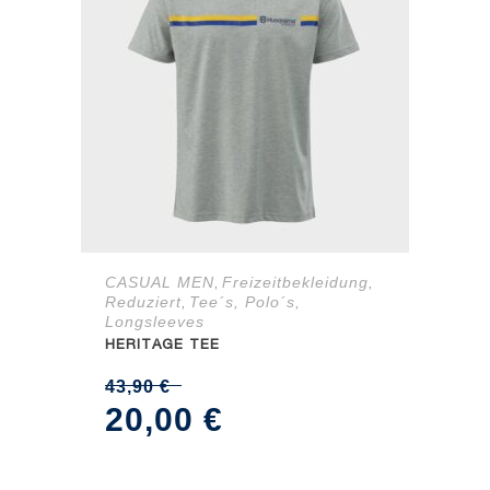
CASUAL MEN
Freizeitbekleidung
,
,
Reduziert
Tee´s, Polo´s,
,
Longsleeves
HERITAGE TEE
43,90
€
Ursprünglicher
Aktueller
20,00
€
Preis
Preis
war:
ist: