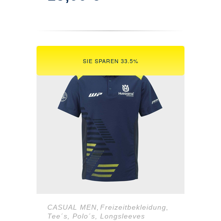
Preis
Preis
war:
ist:
34,09 €
15,00 €.
SIE SPAREN 33.5%
CASUAL MEN
Freizeitbekleidung
,
,
Tee´s, Polo´s, Longsleeves