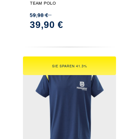
TEAM POLO
59,98
€
Ursprünglicher
Aktueller
39,90
€
Preis
Preis
war:
ist:
59,98 €
39,90 €.
SIE SPAREN 41.3%