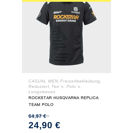
CASUAL MEN
Freizeitbekleidung
,
,
Reduziert
Tee´s, Polo´s,
,
Longsleeves
ROCKSTAR HUSQVARNA REPLICA
TEAM POLO
64,97
€
Ursprünglicher
Aktueller
24,90
€