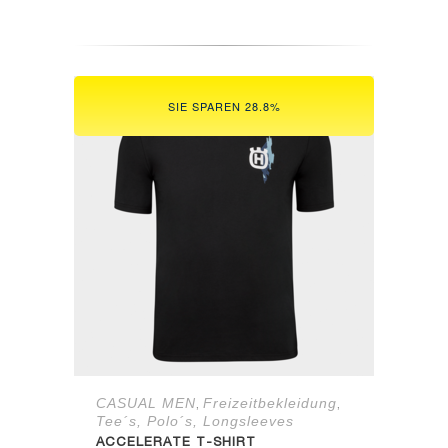
Preis
Preis
war:
ist:
64,97 €
24,90 €.
SIE SPAREN 28.8%
CASUAL MEN
Freizeitbekleidung
,
,
Tee´s, Polo´s, Longsleeves
ACCELERATE T-SHIRT