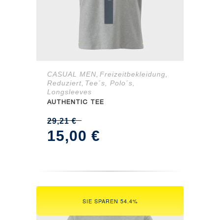
CASUAL MEN
Freizeitbekleidung
,
,
Reduziert
Tee´s, Polo´s,
,
Longsleeves
AUTHENTIC TEE
29,21
€
Ursprünglicher
Aktueller
15,00
€
Preis
Preis
war:
ist:
29,21 €
15,00 €.
SIE SPAREN 54.4%