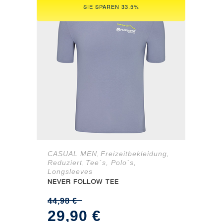
SIE SPAREN 33.5%
CASUAL MEN
Freizeitbekleidung
,
,
Reduziert
Tee´s, Polo´s,
,
Longsleeves
NEVER FOLLOW TEE
44,98
€
Ursprünglicher
Aktueller
29,90
€