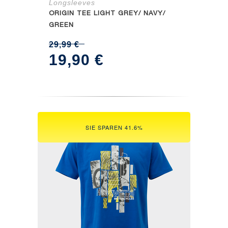
Longsleeves
ORIGIN TEE LIGHT GREY/ NAVY/
GREEN
29,99
€
Ursprünglicher
Aktueller
19,90
€
Preis
Preis
war:
ist:
29,99 €
19,90 €.
SIE SPAREN 41.6%