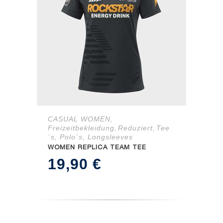
CASUAL WOMEN
,
Freizeitbekleidung
Reduziert
Tee
,
,
´s, Polo´s, Longsleeves
WOMEN REPLICA TEAM TEE
19,90
€