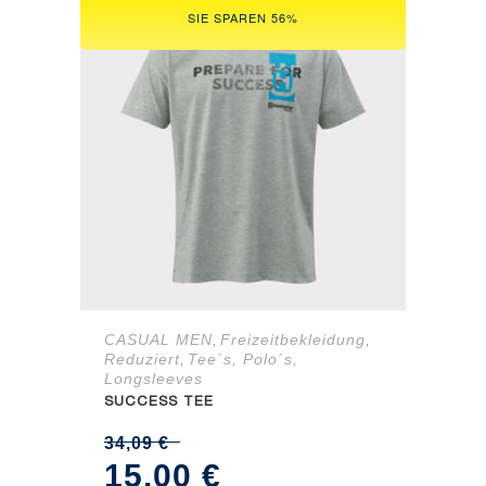
SIE SPAREN 56%
CASUAL MEN
Freizeitbekleidung
,
,
Reduziert
Tee´s, Polo´s,
,
Longsleeves
SUCCESS TEE
34,09
€
Ursprünglicher
Aktueller
15,00
€