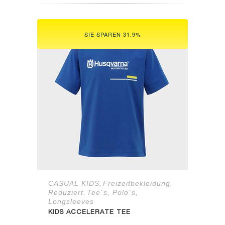
43,90 €
20,00 €.
SIE SPAREN 31.9%
CASUAL KIDS
Freizeitbekleidung
,
,
Reduziert
Tee´s, Polo´s,
,
Longsleeves
KIDS ACCELERATE TEE