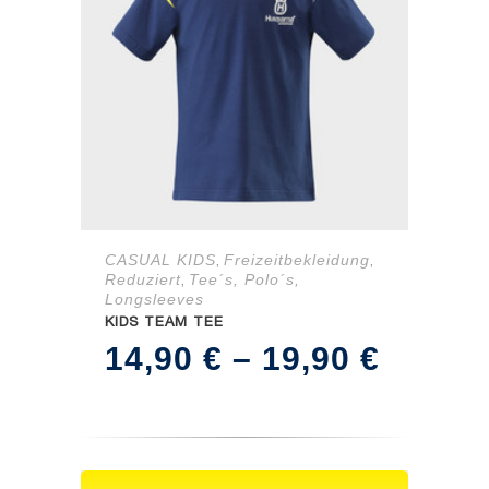
CASUAL KIDS
Freizeitbekleidung
,
,
Reduziert
Tee´s, Polo´s,
,
Longsleeves
KIDS TEAM TEE
Preiss
14,90
€
–
19,90
€
14,90 
bis
19,90 