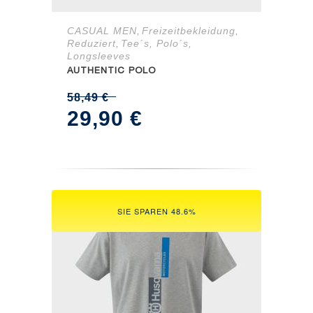
CASUAL MEN
Freizeitbekleidung
,
,
Reduziert
Tee´s, Polo´s,
,
Longsleeves
AUTHENTIC POLO
58,49
€
Ursprünglicher
Aktueller
29,90
€
Preis
Preis
war:
ist:
58,49 €
29,90 €.
SIE SPAREN 48.6%